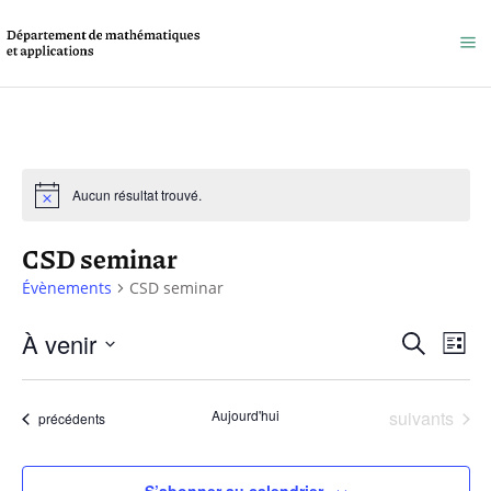
Aucun résultat trouvé.
CSD seminar
Évènements
CSD seminar
Reche
À venir
Na
Recherche
Liste
et
Sélectionnez
de
une
naviga
Évènements
Aujourd'hui
suivants
vu
Évènements
précédents
date.
de
Év