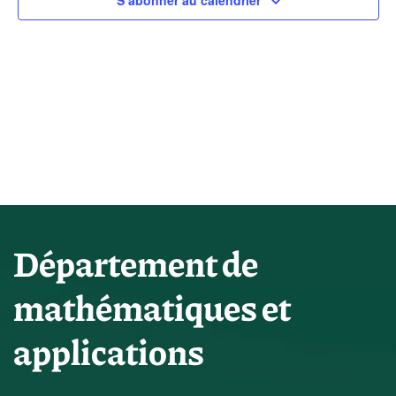
vues
S’abonner au calendrier
Évène
Département de
mathématiques et
applications