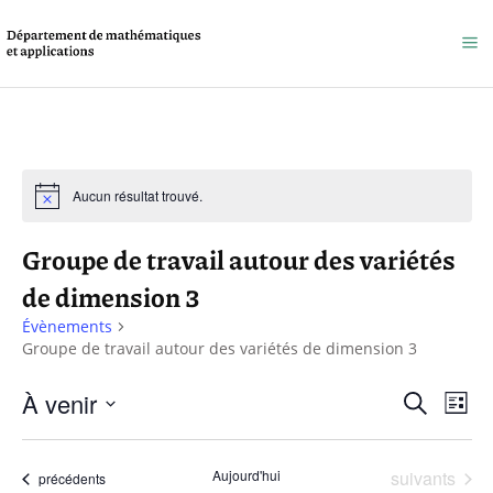
Aucun résultat trouvé.
Groupe de travail autour des variétés
de dimension 3
Évènements
Groupe de travail autour des variétés de dimension 3
Reche
À venir
Na
Recherche
Liste
et
Sélectionnez
de
une
naviga
Évènements
Aujourd'hui
suivants
vu
Évènements
précédents
date.