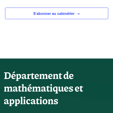
de
Év
vues
S’abonner au calendrier
Évène
Département de
mathématiques et
applications