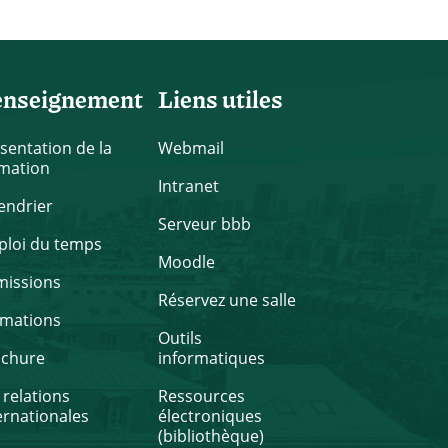
enseignement
Liens utiles
sentation de la
Webmail
mation
Intranet
endrier
Serveur bbb
loi du temps
Moodle
missions
Réservez une salle
rmations
Outils
ochure
informatiques
 relations
Ressources
ernationales
électroniques
(bibliothèque)