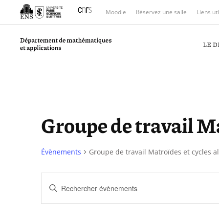
Moodle
Réservez une salle
Liens ut
LE 
Groupe de travail Ma
Évènements
Groupe de travail Matroïdes et cycles a
Recherche
Saisir
et
mot-
clé.