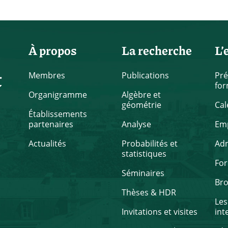
À propos
La recherche
L’
t
Membres
Publications
Pré
for
Organigramme
Algèbre et
géométrie
Cal
Établissements
partenaires
Analyse
Emp
Actualités
Probabilités et
Ad
statistiques
Fo
Séminaires
Br
Thèses & HDR
Les
Invitations et visites
int