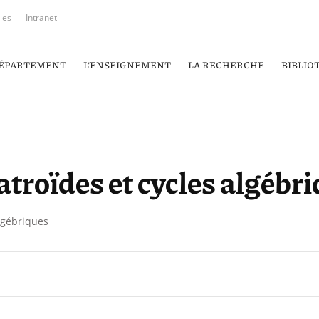
iles
Intranet
DÉPARTEMENT
L’ENSEIGNEMENT
LA RECHERCHE
BIBLIO
troïdes et cycles algébr
lgébriques