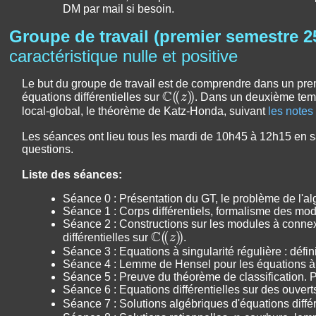
DM par mail si besoin.
Groupe de travail (premier semestre 2
caractéristique nulle et positive
Le but du groupe de travail est de comprendre dans un premie
C
(
(
z
)
)
équations différentielles sur
. Dans un deuxième temps
local-global, le théorème de Katz-Honda, suivant
les notes
Les séances ont lieu tous les mardi de 10h45 à 12h15 en sa
questions.
Liste des séances:
Séance 0 : Présentation du GT, le problème de l'al
Séance 1 : Corps différentiels, formalisme des mo
Séance 2 : Constructions sur les modules à connexi
C
(
(
z
)
)
différentielles sur
.
Séance 3 : Equations à singularité régulière : défin
Séance 4 : Lemme de Hensel pour les équations à si
Séance 5 : Preuve du théorème de classification. P
Séance 6 : Equations différentielles sur des ouver
Séance 7 : Solutions algébriques d'équations différ
p