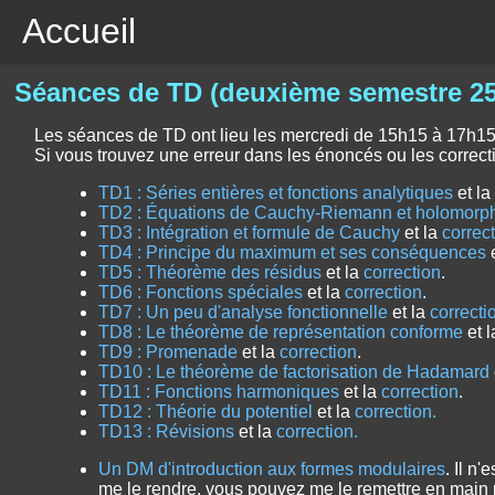
Accueil
Séances de TD (deuxième semestre 25
Les séances de TD ont lieu les mercredi de 15h15 à 17h15 e
Si vous trouvez une erreur dans les énoncés ou les correcti
TD1 : Séries entières et fonctions analytiques
et l
TD2 : Équations de Cauchy-Riemann et holomorp
TD3 : Intégration et formule de Cauchy
et la
correc
TD4 : Principe du maximum et ses conséquences
e
TD5 : Théorème des résidus
et la
correction
.
TD6 : Fonctions spéciales
et la
correction
.
TD7 : Un peu d'analyse fonctionnelle
et la
correcti
TD8 : Le théorème de représentation conforme
et 
TD9 : Promenade
et la
correction
.
TD10 : Le théorème de factorisation de Hadamard
TD11 : Fonctions harmoniques
et la
correction
.
TD12 : Théorie du potentiel
et la
correction.
TD13 : Révisions
et la
correction.
Un DM d'introduction aux formes modulaires
. Il n
me le rendre, vous pouvez me le remettre en main 