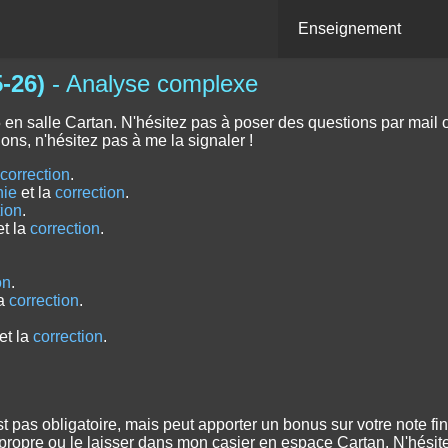
Enseignement
-26)
- Analyse complexe
n salle Cartan. N'hésitez pas à poser des questions par mail o
ons, n'hésitez pas à me la signaler !
a
correction
.
hie
et la
correction
.
tion
.
t la
correction
.
on
.
la
correction
.
et la
correction
.
'est pas obligatoire, mais peut apporter un bonus sur votre note 
propre ou le laisser dans mon casier en espace Cartan. N'hésite