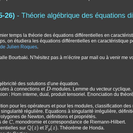
5-26)
- Théorie algébrique des équations dif
r temps la théorie des équations différentielles en caractéristiq
, on étudiera les équations différentielles en caractéristique p
 de Julien Roques
.
lle Bourbaki. N'hésitez pas à m'écrire par mail ou à venir me 
gébricité des solutions d'une équation.
D
dules à connections et
-modules. Lemme du vecteur cyclique.
on : Hom interne, dual, produit tensoriel. Enonciation du théor
ition pour les opérateurs et pour les modules, classification des
ngularité régulière. Equations à singularité irrégulière, défini
olygones de Newton, définitions et propriétés.
C
ts de
, monodromie et correspondance de Riemann-Hilbert.
Q
(
z
)
F
p
(
z
)
entielles sur
et
. Théorème de Honda.