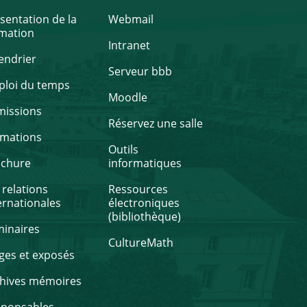
sentation de la
Webmail
mation
Intranet
endrier
Serveur bbb
loi du temps
Moodle
missions
Réservez une salle
rmations
Outils
ochure
informatiques
 relations
Ressources
ernationales
électroniques
(bibliothèque)
inaires
CultureMath
ges et exposés
hives mémoires