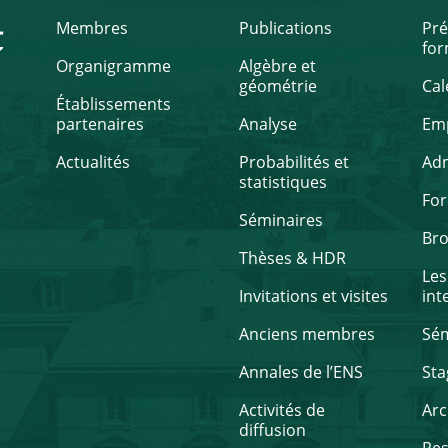
t
Membres
Publications
Pré
for
Organigramme
Algèbre et
géométrie
Cal
Établissements
partenaires
Analyse
Emp
Actualités
Probabilités et
Ad
statistiques
Fo
Séminaires
Br
Thèses & HDR
Les
Invitations et visites
int
Anciens membres
Sém
Annales de l’ENS
Sta
Activités de
Arc
diffusion