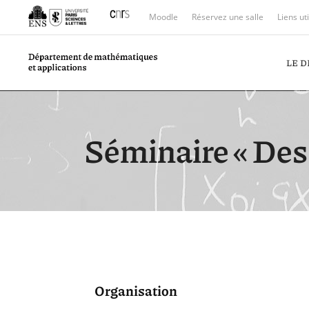
Moodle
Réservez une salle
Liens ut
LE 
Séminaire « De
Organisation