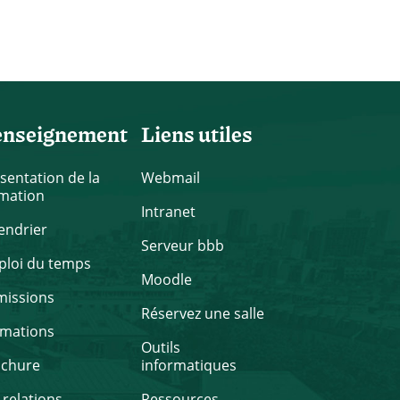
enseignement
Liens utiles
sentation de la
Webmail
mation
Intranet
endrier
Serveur bbb
loi du temps
Moodle
missions
Réservez une salle
rmations
Outils
ochure
informatiques
 relations
Ressources