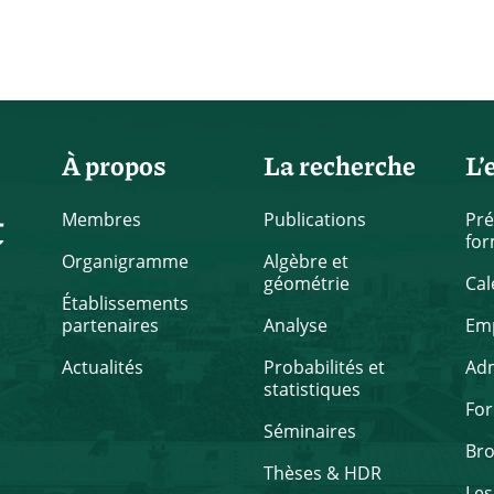
À propos
La recherche
L’
t
Membres
Publications
Pré
for
Organigramme
Algèbre et
géométrie
Cal
Établissements
partenaires
Analyse
Emp
Actualités
Probabilités et
Ad
statistiques
Fo
Séminaires
Br
Thèses & HDR
Les