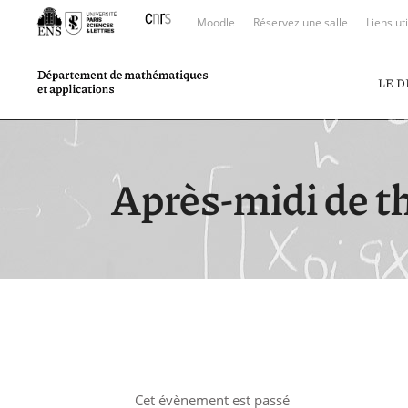
Moodle
Réservez une salle
Liens ut
LE 
Après-midi de t
Cet évènement est passé