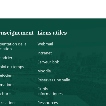
enseignement
Liens utiles
sentation de la
Webmail
mation
Intranet
endrier
Serveur bbb
loi du temps
Moodle
missions
Réservez une salle
rmations
Outils
ochure
informatiques
 relations
Ressources