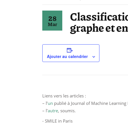
Classificat
28
graphe et e
Mar
Ajouter au calendrier
Liens vers les articles :
– l’
un
publié à Journal of Machine Learning
– l’
autre
, soumis.
- SMILE in Paris