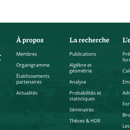
À propos
La recherche
L’
t
Membres
Publications
Pré
for
Organigramme
Algèbre et
géométrie
Cal
Établissements
partenaires
Analyse
Emp
Actualités
Probabilités et
Ad
statistiques
Fo
Séminaires
Br
Thèses & HDR
Les