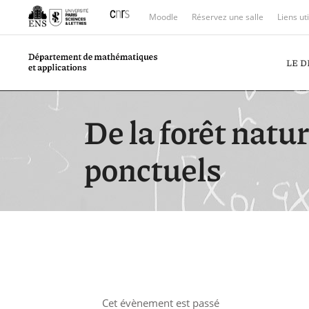
Moodle
Réservez une salle
Liens ut
LE 
De la forêt natur
ponctuels
Cet évènement est passé