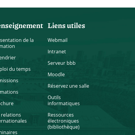
enseignement
Liens utiles
sentation de la
Webmail
mation
Intranet
endrier
Serveur bbb
loi du temps
Moodle
missions
Réservez une salle
rmations
Outils
ochure
informatiques
 relations
Ressources
ernationales
électroniques
(bibliothèque)
inaires