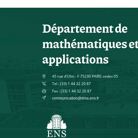
Département de
mathématiques e
applications
45 rue d'Ulm - F 75230 PARIS cedex 05
Tel : (33) 1 44 32 20 87
Fax : (33) 1 44 32 20 87
communication@dma.ens.fr