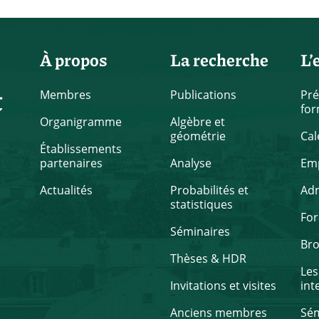
À propos
La recherche
L’
t
Membres
Publications
Pré
for
Organigramme
Algèbre et
géométrie
Cal
Établissements
partenaires
Analyse
Emp
Actualités
Probabilités et
Ad
statistiques
Fo
Séminaires
Br
Thèses & HDR
Les
Invitations et visites
int
Anciens membres
Sém