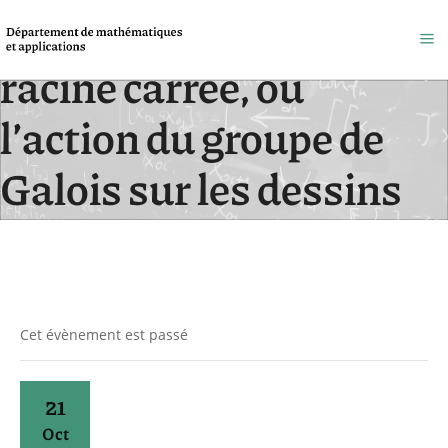
Deux arbres et une
racine carrée, ou
l’action du groupe de
Galois sur les dessins
d’enfant
Accueil
/
Évènements
Cet évènement est passé
21
Oct