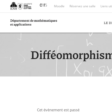
Moodle
Réservez une salle
Liens ut
LE 
Difféomorphisme
Cet évènement est passé