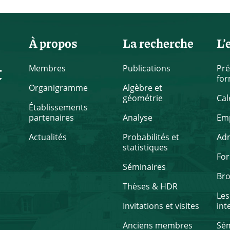
À propos
La recherche
L’
t
Membres
Publications
Pré
for
Organigramme
Algèbre et
géométrie
Cal
Établissements
partenaires
Analyse
Emp
Actualités
Probabilités et
Ad
statistiques
Fo
Séminaires
Br
Thèses & HDR
Les
Invitations et visites
int
Anciens membres
Sém