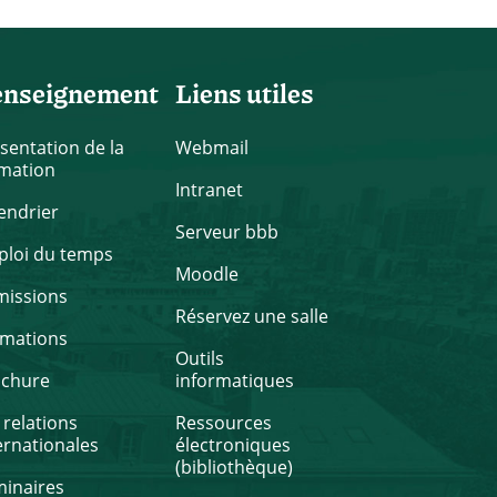
enseignement
Liens utiles
sentation de la
Webmail
mation
Intranet
endrier
Serveur bbb
loi du temps
Moodle
missions
Réservez une salle
rmations
Outils
ochure
informatiques
 relations
Ressources
ernationales
électroniques
(bibliothèque)
inaires