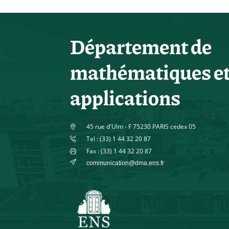
Département de
mathématiques e
applications
45 rue d'Ulm - F 75230 PARIS cedex 05
Tel : (33) 1 44 32 20 87
Fax : (33) 1 44 32 20 87
communication@dma.ens.fr