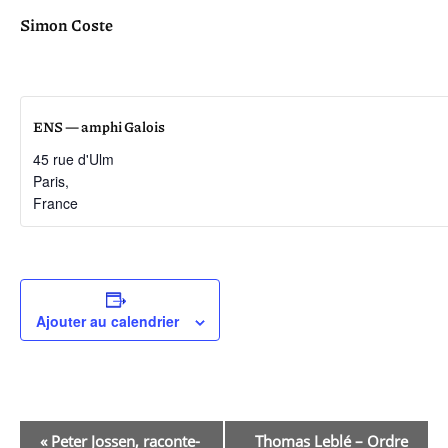
Simon Coste
ENS — amphi Galois
45 rue d'Ulm
Paris
,
France
Ajouter au calendrier
Navigation
«
Peter Jossen, raconte-
Thomas Leblé – Ordre