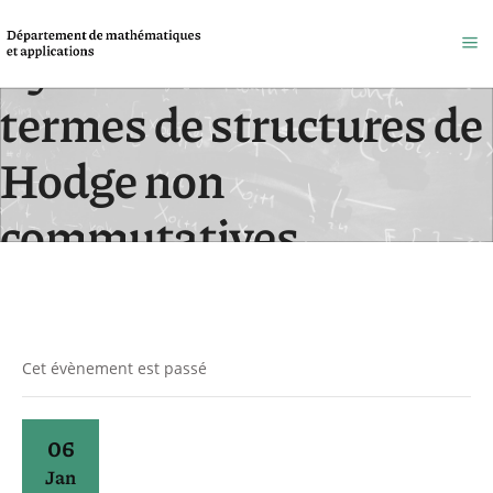
Symétrie miroir en
termes de structures de
Hodge non
commutatives
Accueil
/
Évènements
Cet évènement est passé
06
Jan