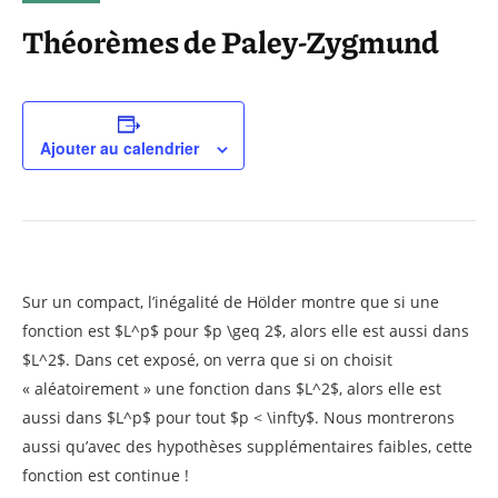
Théorèmes de Paley-Zygmund
Ajouter au calendrier
Sur un compact, l’inégalité de Hölder montre que si une
fonction est $L^p$ pour $p \geq 2$, alors elle est aussi dans
$L^2$. Dans cet exposé, on verra que si on choisit
« aléatoirement » une fonction dans $L^2$, alors elle est
aussi dans $L^p$ pour tout $p < \infty$. Nous montrerons
aussi qu’avec des hypothèses supplémentaires faibles, cette
fonction est continue !