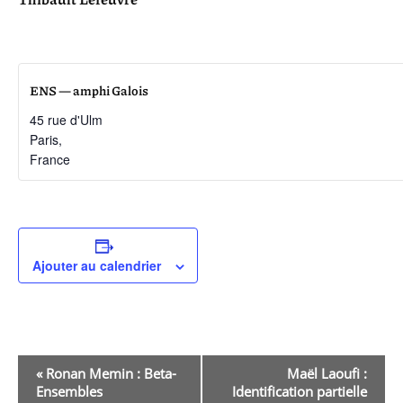
ENS — amphi Galois
45 rue d'Ulm
Paris
,
France
Ajouter au calendrier
Navigation
«
Ronan Memin : Beta-
Maël Laoufi :
Ensembles
Identification partielle
Évènement