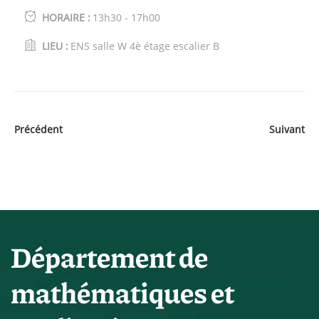
HORAIRE :
13h30 - 17h00
LIEU :
ENS salle W 4è étage escalier B
Précédent
Suivant
Département de
mathématiques et