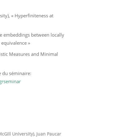
ty), « Hyperfiniteness at
rse embeddings between locally
 equivalence »
ristic Measures and Minimal
e du séminaire:
/grseminar
cGill University), Juan Paucar