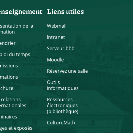
enseignement
Liens utiles
sentation de la
Webmail
mation
Intranet
endrier
Serveur bbb
loi du temps
Moodle
missions
Réservez une salle
rmations
Outils
ochure
informatiques
 relations
Ressources
ernationales
électroniques
(bibliothèque)
inaires
CultureMath
ges et exposés