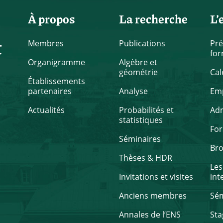
À propos
La recherche
L’
t
Membres
Publications
Pré
for
Organigramme
Algèbre et
géométrie
Cal
Établissements
partenaires
Analyse
Emp
Actualités
Probabilités et
Ad
statistiques
Fo
Séminaires
Br
Thèses & HDR
Les
Invitations et visites
int
Anciens membres
Sém
Annales de l’ENS
Sta