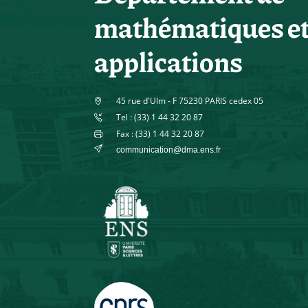
mathématiques e
applications
45 rue d'Ulm - F 75230 PARIS cedex 05
Tel : (33) 1 44 32 20 87
Fax : (33) 1 44 32 20 87
communication@dma.ens.fr