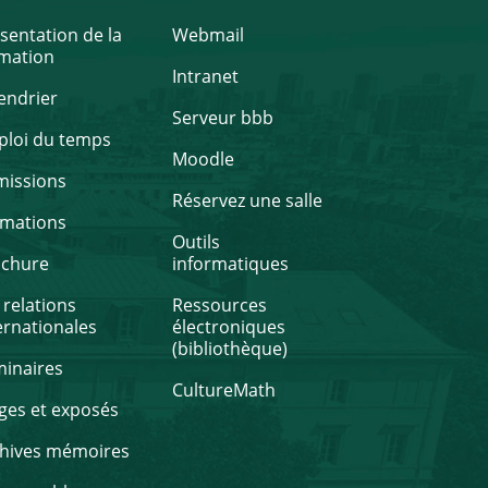
sentation de la
Webmail
mation
Intranet
endrier
Serveur bbb
loi du temps
Moodle
missions
Réservez une salle
rmations
Outils
ochure
informatiques
 relations
Ressources
ernationales
électroniques
(bibliothèque)
inaires
CultureMath
ges et exposés
hives mémoires