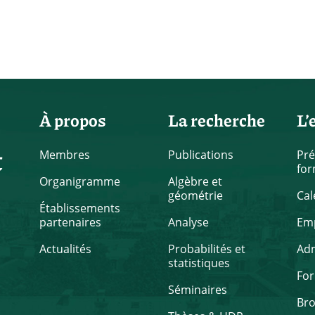
À propos
La recherche
L’
t
Membres
Publications
Pré
for
Organigramme
Algèbre et
géométrie
Cal
Établissements
partenaires
Analyse
Emp
Actualités
Probabilités et
Ad
statistiques
Fo
Séminaires
Br