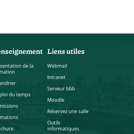
enseignement
Liens utiles
sentation de la
Webmail
mation
Intranet
endrier
Serveur bbb
loi du temps
Moodle
missions
Réservez une salle
rmations
Outils
ochure
informatiques