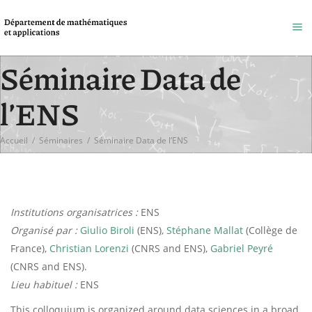
Séminaire Data de
l’ENS
Accueil
/
Séminaires
/
Séminaire Data de l’ENS
Institutions organisatrices :
ENS
Organisé par :
Giulio Biroli
(ENS),
Stéphane Mallat
(Collège de
France),
Christian Lorenzi
(CNRS and ENS),
Gabriel Peyré
(CNRS and ENS).
Lieu habituel :
ENS
This colloquium is organized around data sciences in a broad