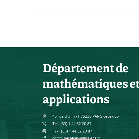
Département de
mathématiques e
applications
45 rue d'Ulm - F 75230 PARIS cedex 05
Tel : (33) 1 44 32 20 87
Fax : (33) 1 44 32 20 87
communication@dma.ens.fr