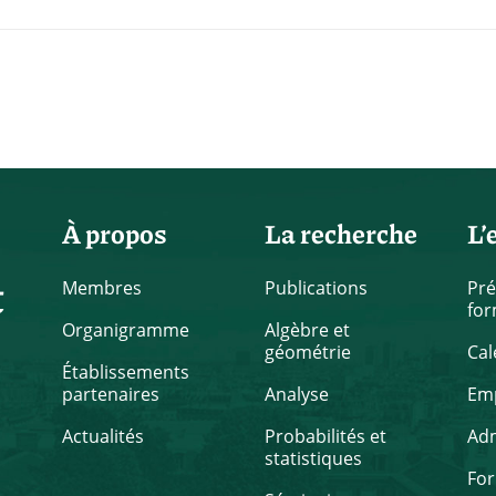
À propos
La recherche
L’
t
Membres
Publications
Pré
for
Organigramme
Algèbre et
géométrie
Cal
Établissements
partenaires
Analyse
Emp
Actualités
Probabilités et
Ad
statistiques
Fo