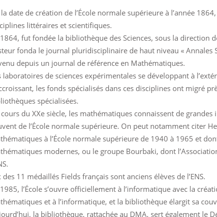
la date de création de l’École normale supérieure à l’année 1864, l
ciplines littéraires et scientifiques.
 1864, fut fondée la bibliothèque des Sciences, sous la directio
teur fonda le journal pluridisciplinaire de haut niveau « Annales 
venu depuis un journal de référence en Mathématiques.
 laboratoires de sciences expérimentales se développant à l’extér
ccroissant, les fonds spécialisés dans ces disciplines ont migré p
liothèques spécialisées.
 cours du XXe siècle, les mathématiques connaissent de grandes i
uvent de l’École normale supérieure. On peut notamment citer He
thématiques à l’École normale supérieure de 1940 à 1965 et dont 
thématiques modernes, ou le groupe Bourbaki, dont l’Association
NS.
 des 11 médaillés Fields français sont anciens élèves de l’ENS.
 1985, l’École s’ouvre officiellement à l’informatique avec la c
hématiques et à l’informatique, et la bibliothèque élargit sa couve
jourd’hui, la bibliothèque, rattachée au DMA, sert également le 