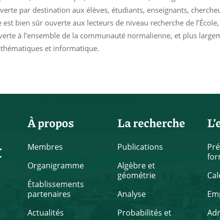
erte par destination aux élèves, étudiants, enseignants, cherche
e est bien sûr ouverte aux lecteurs de niveau recherche de l’École,
verte à l’ensemble de la communauté normalienne, et plus larg
thématiques et informatique.
À propos
La recherche
L’
t
Membres
Publications
Pré
for
Organigramme
Algèbre et
géométrie
Cal
Établissements
partenaires
Analyse
Emp
Actualités
Probabilités et
Ad