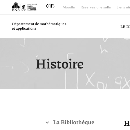
Moodle
Réservez une salle
Liens ut
LE 
Histoire
H
La Bibliothèque