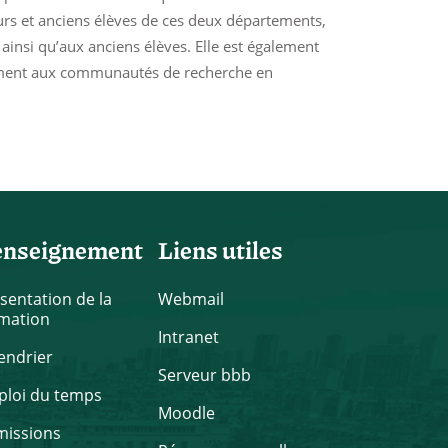
urs et anciens élèves de ces deux départements,
 ainsi qu’aux anciens élèves. Elle est également
ement aux communautés de recherche en
enseignement
Liens utiles
sentation de la
Webmail
mation
Intranet
endrier
Serveur bbb
loi du temps
Moodle
missions