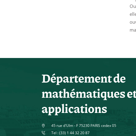
Ouv
ell
ou
ma
Département de
mathématiques e
applications
45 rue d'Ulm - F 75230 PARIS cedex 05
Tel : (33) 1 44 32 20 87