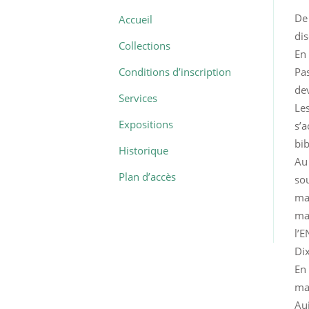
De 
Accueil
dis
Collections
En
Conditions d’inscription
Pas
de
Services
Les
Expositions
s’a
bib
Historique
Au
Plan d’accès
so
ma
ma
l’E
Dix
En
mat
Au