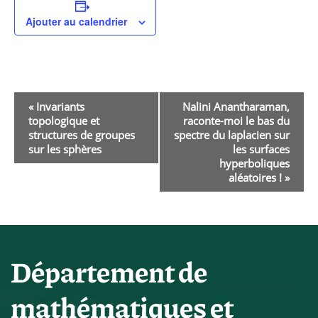
Ajouter au calendrier
Navigation
«
Invariants
Nalini Anantharaman,
topologique et
raconte-moi le bas du
Évènement
structures de groupes
spectre du laplacien sur
sur les sphères
les surfaces
hyperboliques
aléatoires !
»
Département de
mathématiques et