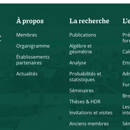
À propos
La recherche
L’
t
Membres
Publications
Pré
for
Organigramme
Algèbre et
géométrie
Cal
Établissements
partenaires
Analyse
Emp
Actualités
Probabilités et
Ad
statistiques
Fo
Séminaires
Br
Thèses & HDR
Les
Invitations et visites
int
Anciens membres
Sém