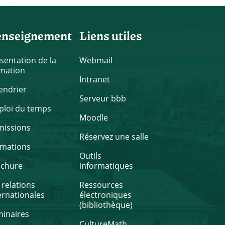
enseignement
Liens utiles
sentation de la
Webmail
mation
Intranet
endrier
Serveur bbb
loi du temps
Moodle
missions
Réservez une salle
rmations
Outils
ochure
informatiques
 relations
Ressources
ernationales
électroniques
(bibliothèque)
inaires
CultureMath