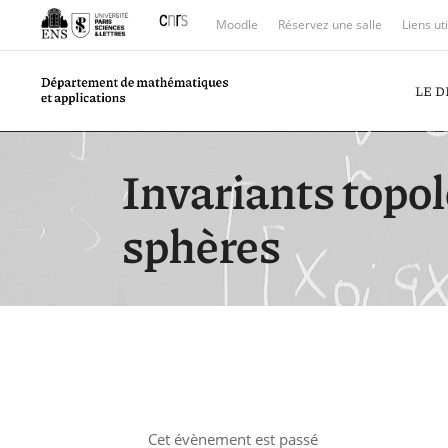
Moodle
Réservez une salle
Liens ut
LE 
Invariants topol
sphères
Cet évènement est passé