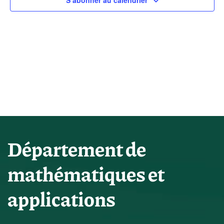
vues
S’abonner au calendrier
Évène
Département de
mathématiques et
applications