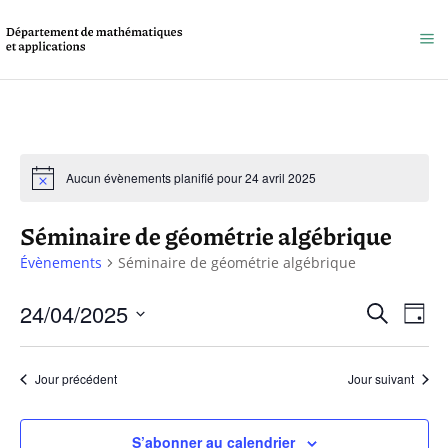
Aucun évènements planifié pour 24 avril 2025
Séminaire de géométrie algébrique
Évènements
Séminaire de géométrie algébrique
Reche
24/04/2025
Na
Recherche
Jour
et
Sélectionnez
de
une
naviga
Jour précédent
Jour suivant
vu
date.
de
Év
S’abonner au calendrier