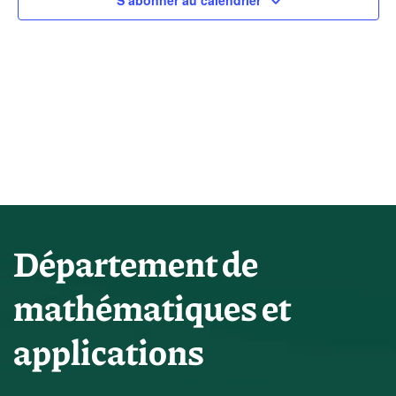
vues
S’abonner au calendrier
Évène
Département de
mathématiques et
applications