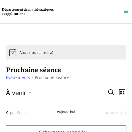
Aucun résultat trouvé.
Prochaine séance
Évènements
Prochaine séance
Reche
À venir
Na
Recherche
Liste
et
Sélectionnez
de
une
naviga
Évènements
Aujourd'hui
suivants
vu
Évènements
précédents
date.
de
Év