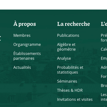
À propos
La recherche
L’
t
Membres
Publications
Pré
for
Organigramme
Algèbre et
géométrie
Cal
Établissements
partenaires
Analyse
Emp
Actualités
Probabilités et
Ad
statistiques
Fo
Séminaires
Br
Thèses & HDR
Les
Invitations et visites
int