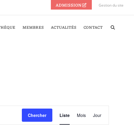
ADMISSION
Gestion du site
THÈQUE
MEMBRES
ACTUALITÉS
CONTACT
Navigation
Chercher
Liste
Mois
Jour
de
vues