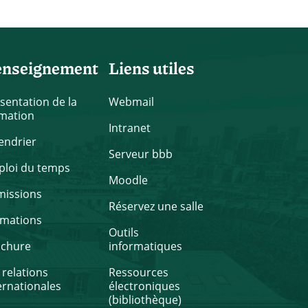
enseignement
Liens utiles
sentation de la
Webmail
mation
Intranet
endrier
Serveur bbb
loi du temps
Moodle
missions
Réservez une salle
rmations
Outils
ochure
informatiques
 relations
Ressources
ernationales
électroniques
(bibliothèque)