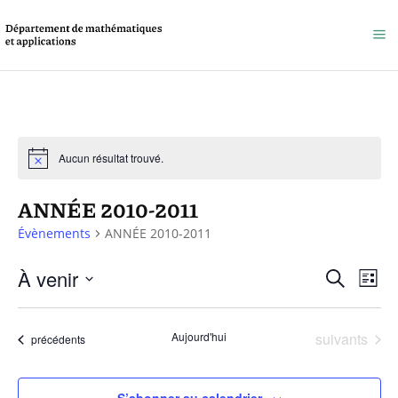
Aucun résultat trouvé.
ANNÉE 2010-2011
Évènements
ANNÉE 2010-2011
Reche
À venir
Na
Recherche
Liste
et
Sélectionnez
de
une
naviga
Évènements
Aujourd'hui
suivants
vu
Évènements
précédents
date.
de
Év