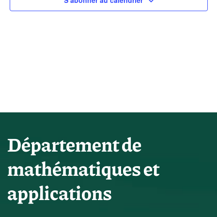
vues
S’abonner au calendrier
Évène
Département de
mathématiques et
applications