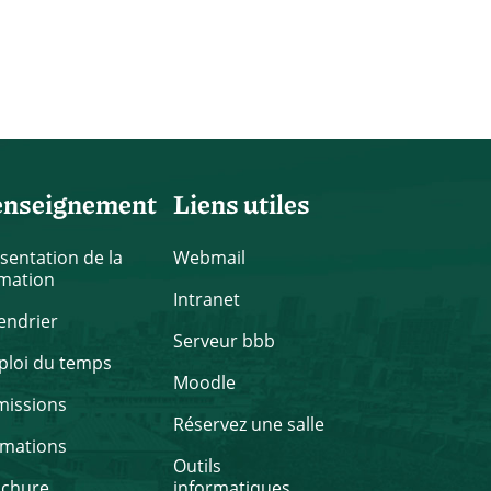
enseignement
Liens utiles
sentation de la
Webmail
mation
Intranet
endrier
Serveur bbb
loi du temps
Moodle
missions
Réservez une salle
rmations
Outils
ochure
informatiques