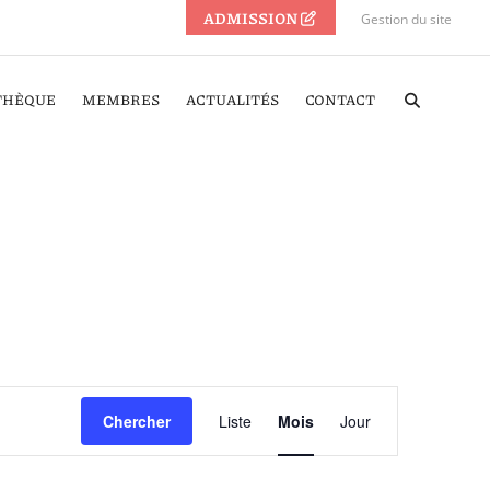
ADMISSION
Gestion du site
THÈQUE
MEMBRES
ACTUALITÉS
CONTACT
Navigation
Chercher
Liste
Mois
Jour
de
vues