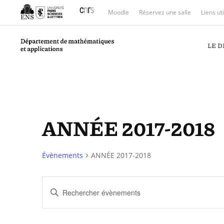
Moodle
Réservez une salle
Liens ut
LE 
ANNÉE 2017-2018
Évènements
ANNÉE 2017-2018
Recherche
Saisir
et
mot-
clé.