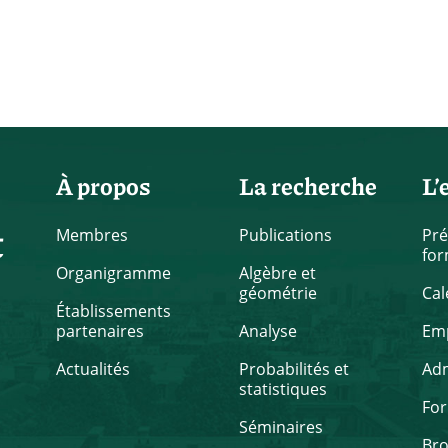
À propos
La recherche
L’
t
Membres
Publications
Pré
for
Organigramme
Algèbre et
géométrie
Cal
Établissements
partenaires
Analyse
Emp
Actualités
Probabilités et
Ad
statistiques
Fo
Séminaires
Br