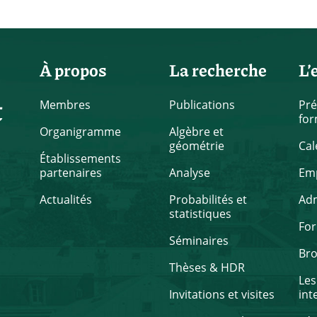
À propos
La recherche
L’
t
Membres
Publications
Pré
for
Organigramme
Algèbre et
géométrie
Cal
Établissements
partenaires
Analyse
Emp
Actualités
Probabilités et
Ad
statistiques
Fo
Séminaires
Br
Thèses & HDR
Les
Invitations et visites
int