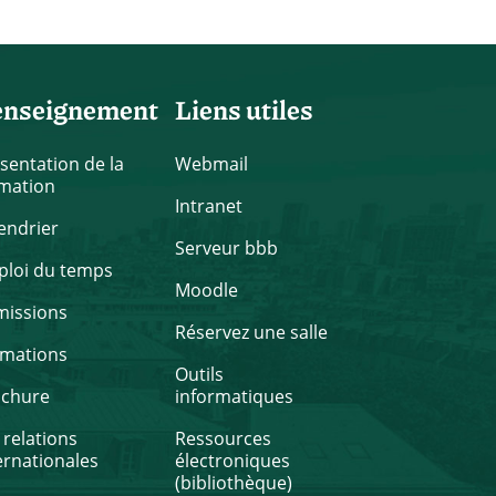
enseignement
Liens utiles
sentation de la
Webmail
mation
Intranet
endrier
Serveur bbb
loi du temps
Moodle
missions
Réservez une salle
rmations
Outils
ochure
informatiques
 relations
Ressources
ernationales
électroniques
(bibliothèque)