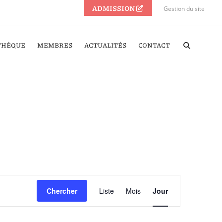
ADMISSION
Gestion du site
THÈQUE
MEMBRES
ACTUALITÉS
CONTACT
Navigation
Chercher
Liste
Mois
Jour
de
vues