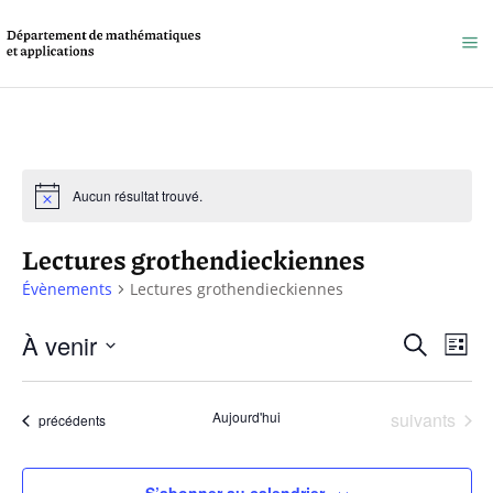
Aucun résultat trouvé.
Lectures grothendieckiennes
Évènements
Lectures grothendieckiennes
Reche
À venir
Na
Recherche
Liste
et
Sélectionnez
de
une
naviga
Évènements
Aujourd'hui
suivants
vu
Évènements
précédents
date.
de
Év