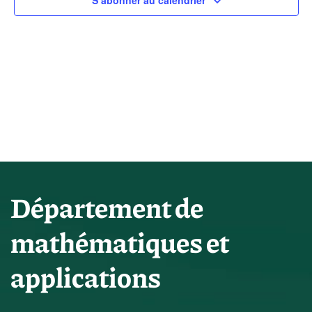
vues
S’abonner au calendrier
Évène
Département de
mathématiques et
applications