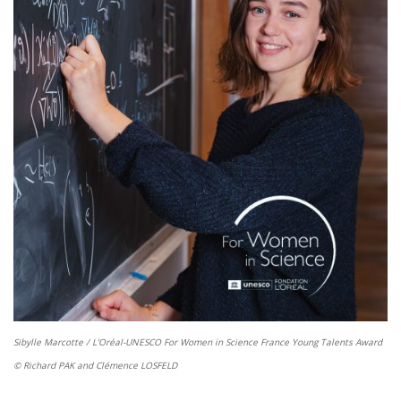
Sibylle Marcotte / L'Oréal-UNESCO For Women in Science France Young Talents Award
© Richard PAK and Clémence LOSFELD