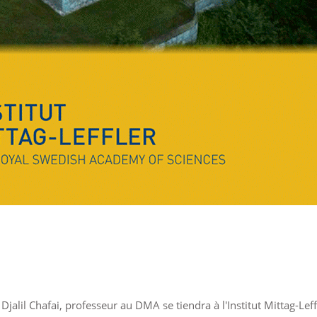
 Djalil Chafai, professeur au DMA se tiendra à l'Institut Mittag-Le