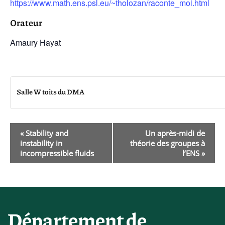
https://www.math.ens.psl.eu/~tholozan/raconte_moi.html
Orateur
Amaury Hayat
Salle W toits du DMA
Navigation
«
Stability and
Un après-midi de
instability in
théorie des groupes à
Évènement
incompressible fluids
l’ENS
»
Département de