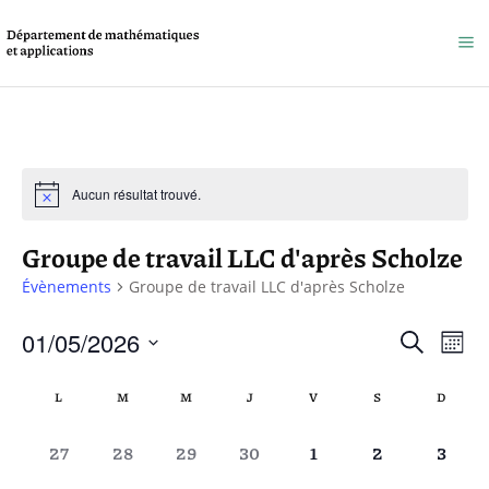
Aucun résultat trouvé.
Groupe de travail LLC d'après Scholze
Évènements
Groupe de travail LLC d'après Scholze
Reche
01/05/2026
Na
Recherche
Mois
et
Sélectionnez
de
Calendrier
L
M
M
J
V
S
D
une
naviga
vu
de
date.
de
0
0
0
0
0
0
0
27
28
29
30
1
2
3
Év
Évènements