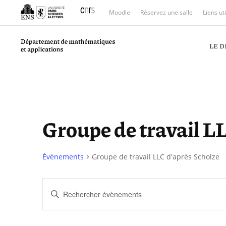
Moodle
Réservez une salle
Liens ut
LE 
Groupe de travail L
Évènements
Groupe de travail LLC d'après Scholze
Recherche
Saisir
et
mot-
clé.