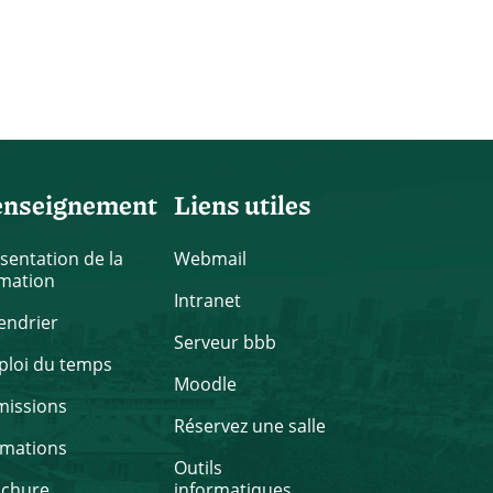
enseignement
Liens utiles
sentation de la
Webmail
mation
Intranet
endrier
Serveur bbb
loi du temps
Moodle
missions
Réservez une salle
rmations
Outils
ochure
informatiques