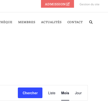
ADMISSION
Gestion du site
THÈQUE
MEMBRES
ACTUALITÉS
CONTACT
Navigation
Chercher
Liste
Mois
Jour
de
vues