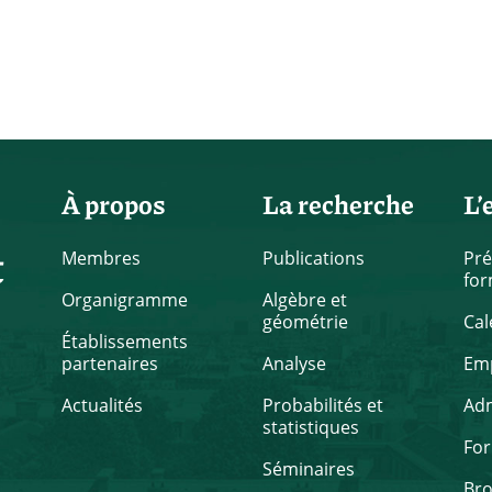
À propos
La recherche
L’
t
Membres
Publications
Pré
for
Organigramme
Algèbre et
géométrie
Cal
Établissements
partenaires
Analyse
Emp
Actualités
Probabilités et
Ad
statistiques
Fo
Séminaires
Br