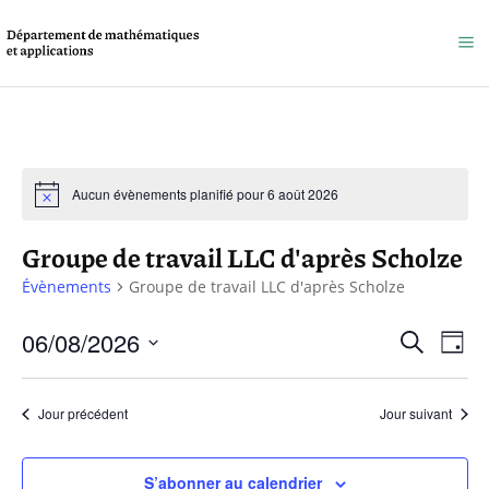
Aucun évènements planifié pour 6 août 2026
Groupe de travail LLC d'après Scholze
Évènements
Groupe de travail LLC d'après Scholze
Reche
06/08/2026
Na
Recherche
Jour
et
Sélectionnez
de
une
naviga
Jour précédent
Jour suivant
vu
date.
de
Év
S’abonner au calendrier