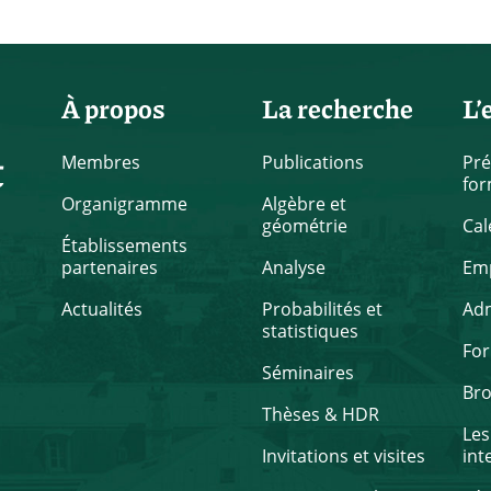
À propos
La recherche
L’
t
Membres
Publications
Pré
for
Organigramme
Algèbre et
géométrie
Cal
Établissements
partenaires
Analyse
Emp
Actualités
Probabilités et
Ad
statistiques
Fo
Séminaires
Br
Thèses & HDR
Les
Invitations et visites
int