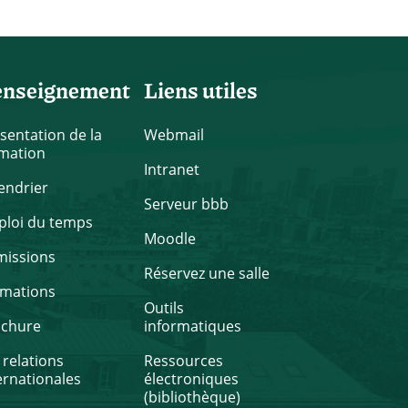
enseignement
Liens utiles
sentation de la
Webmail
mation
Intranet
endrier
Serveur bbb
loi du temps
Moodle
missions
Réservez une salle
rmations
Outils
ochure
informatiques
 relations
Ressources
ernationales
électroniques
(bibliothèque)