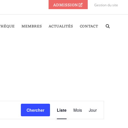
ADMISSION
Gestion du site
THÈQUE
MEMBRES
ACTUALITÉS
CONTACT
Navigation
Chercher
Liste
Mois
Jour
de
vues