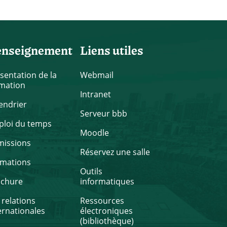
enseignement
Liens utiles
sentation de la
Webmail
mation
Intranet
endrier
Serveur bbb
loi du temps
Moodle
missions
Réservez une salle
rmations
Outils
ochure
informatiques
 relations
Ressources
ernationales
électroniques
(bibliothèque)