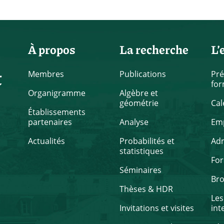
À propos
La recherche
L’
t
Membres
Publications
Pré
for
Organigramme
Algèbre et
géométrie
Cal
Établissements
partenaires
Analyse
Emp
Actualités
Probabilités et
Ad
statistiques
Fo
Séminaires
Br
Thèses & HDR
Les
Invitations et visites
int