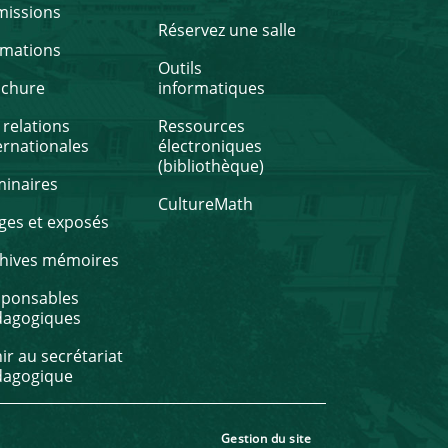
missions
Réservez une salle
rmations
Outils
ochure
informatiques
 relations
Ressources
ernationales
électroniques
(bibliothèque)
inaires
CultureMath
ges et exposés
hives mémoires
sponsables
dagogiques
ir au secrétariat
dagogique
Gestion du site