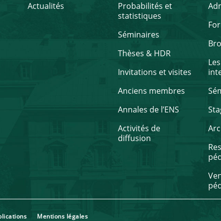
Actualités
Probabilités et
Ad
statistiques
Fo
Séminaires
Br
Thèses & HDR
Les
Invitations et visites
int
Anciens membres
Sém
Annales de l’ENS
Sta
Activités de
Arc
diffusion
Re
pé
Ven
pé
pplications
Mentions légales