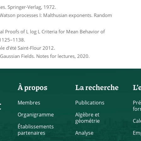
es. Springer-Verlag, 1972.
on–Watson processes I: Malthusian exponents. Random
al Proofs of L log L Criteria for Mean Behavior of
 1125–1138.
e d’été Saint-Flour 2012.
aussian Fields. Notes for lectures, 2020.
À propos
La recherche
L’
t
Membres
Publications
Pré
for
Organigramme
Algèbre et
géométrie
Cal
Établissements
partenaires
Analyse
Emp