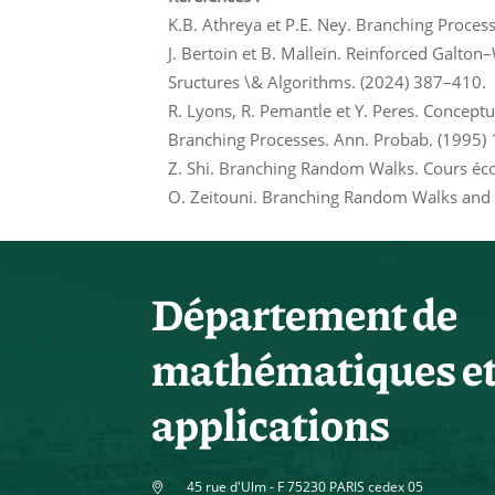
K.B. Athreya et P.E. Ney. Branching Process
J. Bertoin et B. Mallein. Reinforced Galt
Sructures \& Algorithms. (2024) 387–410.
R. Lyons, R. Pemantle et Y. Peres. Conceptu
Branching Processes. Ann. Probab. (1995)
Z. Shi. Branching Random Walks. Cours écol
O. Zeitouni. Branching Random Walks and G
Département de
mathématiques e
applications
45 rue d'Ulm - F 75230 PARIS cedex 05