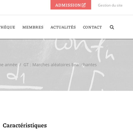
ADMISSION
Gestion du site
THÈQUE
MEMBRES
ACTUALITÉS
CONTACT
e année
/
GT : Marches aléatoires branchantes
Caractéristiques