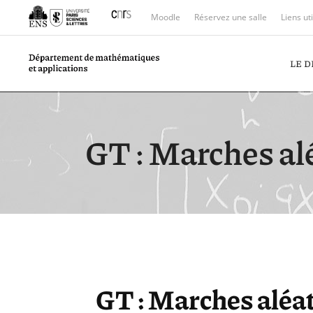
Moodle
Réservez une salle
Liens ut
LE 
GT : Marches al
GT : Marches aléa