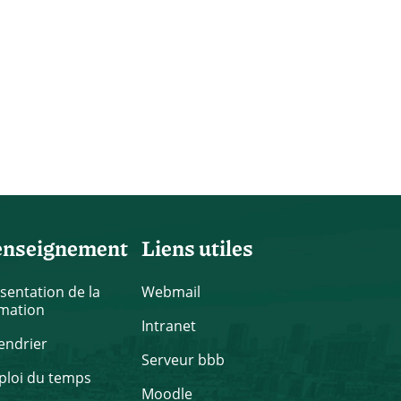
enseignement
Liens utiles
sentation de la
Webmail
mation
Intranet
endrier
Serveur bbb
loi du temps
Moodle