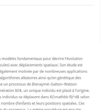
es modèles fondamentaux pour décrire l’évolution
cules) avec déplacements spatiaux. Son étude est
st également motivée par de nombreuses applications
 algorithmes aléatoires ainsi qu’en génétique des
mme un processus de Bienaymé–Galton–Watson
ération $0$, un unique individu est placé à l’origine.
s individus se déplacent dans ${\mathbb R}^d$ selon
e nombre d’enfants et leurs positions spatiales. Ces
ion du processus. La même procédure est ensuite