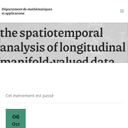
Mixed-effect model for
the spatiotemporal
analysis of longitudinal
manifold-valued data
Accueil
/
Évènements
Cet évènement est passé
06
Oct