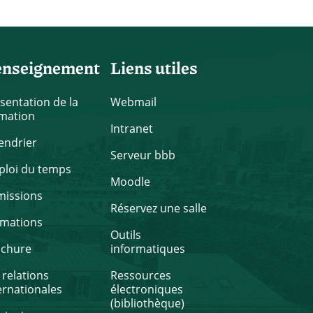
enseignement
Liens utiles
sentation de la
Webmail
mation
Intranet
endrier
Serveur bbb
loi du temps
Moodle
missions
Réservez une salle
rmations
Outils
ochure
informatiques
 relations
Ressources
ernationales
électroniques
(bibliothèque)