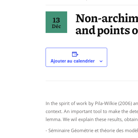
Non-archim
13
and points 
Déc
Ajouter au calendrier
In the spirit of work by Pila-Wilkie (2006)
context. An important tool to make the de
lemma. We wil explain these results, obtain
- Séminaire Géométrie et théorie des modè