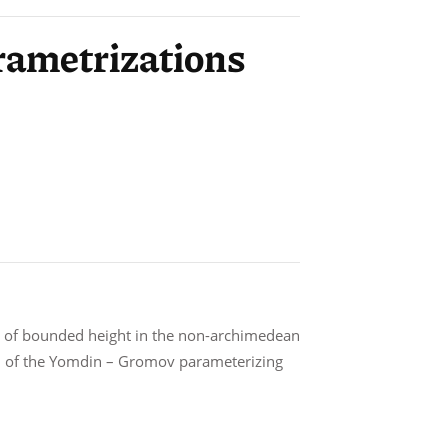
ametrizations
nts of bounded height in the non-archimedean
n of the Yomdin – Gromov parameterizing