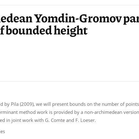
edean Yomdin-Gromov par
of bounded height
 and by Pila (2009), we will present bounds on the number of poi
terminant method work is provided by a non-archimedean versio
ed in joint work with G. Comte and F. Loeser.
les