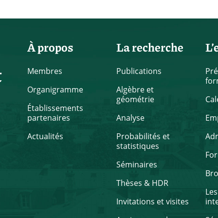
À propos
La recherche
L’
t
Membres
Publications
Pré
for
Organigramme
Algèbre et
géométrie
Cal
Établissements
partenaires
Analyse
Emp
Actualités
Probabilités et
Ad
statistiques
Fo
Séminaires
Br
Thèses & HDR
Les
Invitations et visites
int