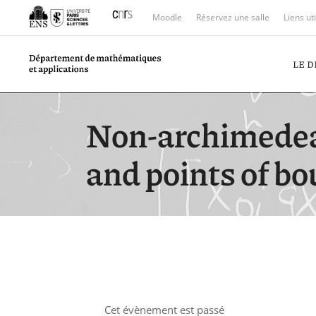
Moodle
Réservez une salle
Liens ut
LE 
Non-archimedea
and points of b
Cet évènement est passé