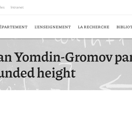
iles
Intranet
DÉPARTEMENT
L’ENSEIGNEMENT
LA RECHERCHE
BIBLIO
n Yomdin-Gromov par
ounded height