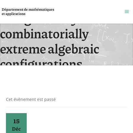
The geometry of
combinatorially
extreme algebraic
configurations
Accueil
/
Évènements
Cet évènement est passé
15
Déc