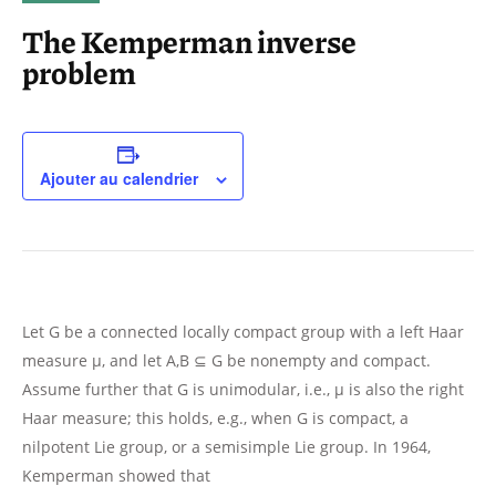
The Kemperman inverse
problem
Ajouter au calendrier
Let G be a connected locally compact group with a left Haar
measure μ, and let A,B ⊆ G be nonempty and compact.
Assume further that G is unimodular, i.e., μ is also the right
Haar measure; this holds, e.g., when G is compact, a
nilpotent Lie group, or a semisimple Lie group. In 1964,
Kemperman showed that