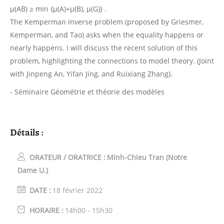
μ(AB) ≥ min {μ(A)+μ(B), μ(G)} .
The Kemperman inverse problem (proposed by Griesmer,
Kemperman, and Tao) asks when the equality happens or
nearly happens. I will discuss the recent solution of this
problem, highlighting the connections to model theory. (Joint
with Jinpeng An, Yifan Jing, and Ruixiang Zhang).
- Séminaire Géométrie et théorie des modèles
Détails :
ORATEUR / ORATRICE :
Minh-Chieu Tran (Notre
Dame U.)
DATE :
18 février 2022
HORAIRE :
14h00 - 15h30