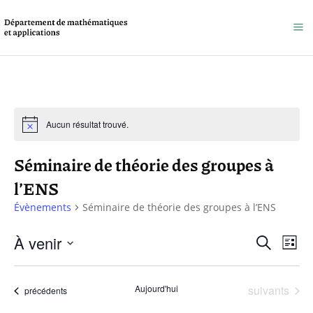
Aucun résultat trouvé.
Séminaire de théorie des groupes à
l’ENS
Évènements
Séminaire de théorie des groupes à l’ENS
Reche
À venir
Na
Recherche
Liste
et
Sélectionnez
de
une
naviga
Évènements
Aujourd'hui
suivants
vu
Évènements
précédents
date.