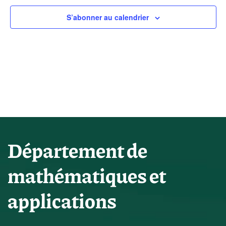
de
Év
vues
S’abonner au calendrier
Évène
Département de
mathématiques et
applications