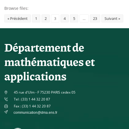
Browse files:
« Précédent
1
2
3
4
5
…
23
Suivant »
Département de
mathématiques et
applications
45 rue d'Ulm - F 75230 PARIS cedex 05
Tel : (33) 1 44 32 20 87
Fax : (33) 1 44 32 20 87
communication@dma.ens.fr